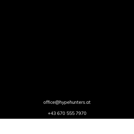
office@hypehunters.at
+43 670 555 7970
Bösendorferstr. 2/DG/18
1010 Wien